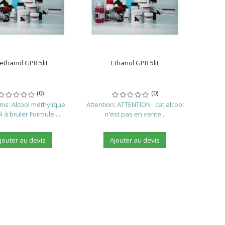
ethanol GPR 5lit
Ethanol GPR 5lit
(0)
(0)
s: Alcool méthylique
Attention: ATTENTION : cet alcool
ol à bruler Formule:...
n'est pas en vente...
jouter au devis
Ajouter au devis