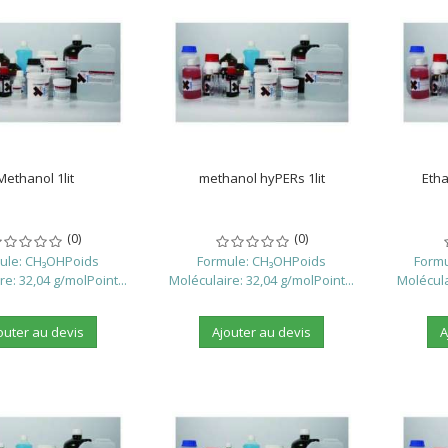
Methanol 1lit
methanol hyPERs 1lit
Etha
(0)
(0)
ule: CH₃OHPoids
Formule: CH₃OHPoids
Form
e: 32,04 g/molPoint...
Moléculaire: 32,04 g/molPoint...
Molécula
outer au devis
Ajouter au devis
A