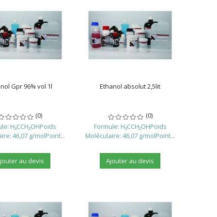
nol Gpr 96% vol 1l
Ethanol absolut 2,5lit
(0)
(0)
ule: H₃CCH₂OHPoids
Formule: H₃CCH₂OHPoids
ire: 46,07 g/molPoint...
Moléculaire: 46,07 g/molPoint...
jouter au devis
Ajouter au devis