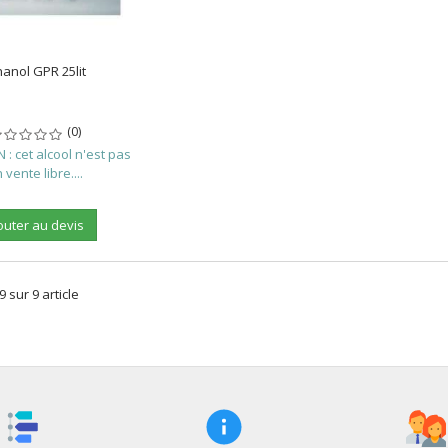
hanol GPR 25lit
(0)
: cet alcool n'est pas
 vente libre....
outer au devis
9 sur 9 article