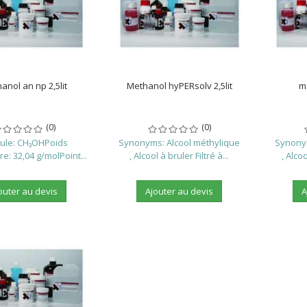
anol an np 2,5lit
Methanol hyPERsolv 2,5lit
m
(0)
(0)
ule: CH₃OHPoids
Synonyms: Alcool méthylique
Synonym
e: 32,04 g/molPoint...
, Alcool à bruler Filtré à...
, Alco
outer au devis
Ajouter au devis
A