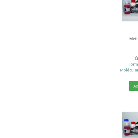
Meth
Form
Moléculair
Aj