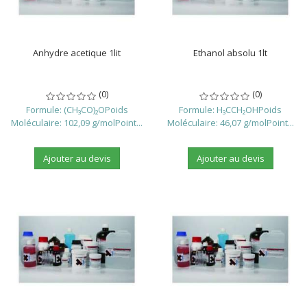
Anhydre acetique 1lit
Ethanol absolu 1lt
(0)
(0)
Formule: (CH₃CO)₂OPoids
Formule: H₃CCH₂OHPoids
Moléculaire: 102,09 g/molPoint...
Moléculaire: 46,07 g/molPoint...
Ajouter au devis
Ajouter au devis