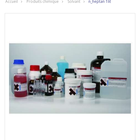
Accueil
Produits chimique
Solvant
n_heptan 1lit