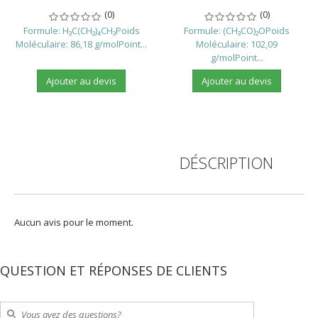
(0)
(0)
Formule: H₃C(CH₂)₄CH₃Poids
Formule: (CH₃CO)₂OPoids
Moléculaire: 86,18 g/molPoint...
Moléculaire: 102,09
g/molPoint...
Ajouter au devis
Ajouter au devis
DÉSCRIPTION
A
Aucun avis pour le moment.
QUESTION ET RÉPONSES DE CLIENTS