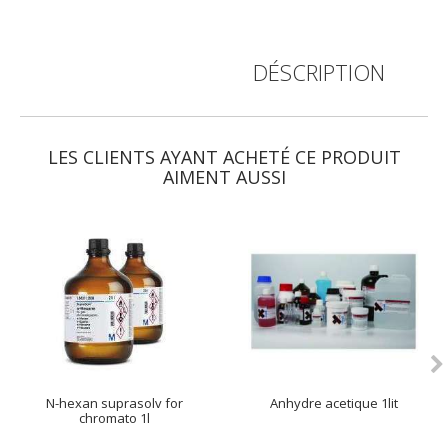
DÉSCRIPTION
A
LES CLIENTS AYANT ACHETÉ CE PRODUIT
AIMENT AUSSI
N-hexan suprasolv for
Anhydre acetique 1lit
chromato 1l