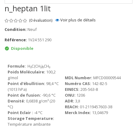
n_heptan 1lit
Voir plus de détails
(
0
évaluation)
Condition:
Neuf
Référence:
1V24 551 290
Disponible
Formule:
H₃C(CH₂)₅CH₃
Poids Moléculaire:
100,2
g/mol
MDL Number:
MFCD00009544
Point d'ébullition:
98,4 °C
Numéro CAS:
142-82-5
(1013 hPa)
EINECS:
205-563-8
Point de fusion:
-90,6 °C
ONU:
1206
Densité:
0,6838 g/cm³ (20
ADR:
3,II
°C)
REACH:
01-2119457603-38
Point Eclair :
-4 °C
Merck Index:
13,04679
Storage Temperature:
Température ambiante